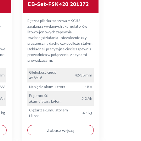
EB-Set-FSK420 201372
Ręczna pilarka tarczowa HKC 55
-
zasilana z wydajnych akumulatorów
litowo-jonowych zapewnia
swobodę działania - niezależnie czy
pracujesz na dachu czy podłożu stałym.
owe
Dokładne i precyzyjne cięcie zapewnia
wne
prowadnica w połączeniu z szynami
prowadzącymi.
Głębokość cięcia
 mm
42/38 mm
45°/50°:
8 V
Napięcie akumulatora:
18 V
Pojemność
 Ah
5,2 Ah
akumulatora Li-Ion:
Ciężar z akumulatorem
 kg
4,1 kg
Li Ion:
Zobacz więcej