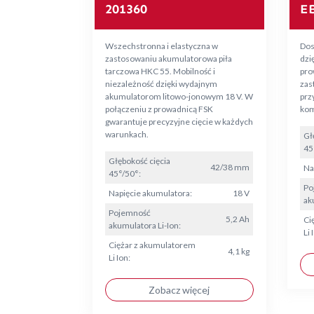
201360
EB
Wszechstronna i elastyczna w
Dos
zastosowaniu akumulatorowa piła
dzię
tarczowa HKC 55. Mobilność i
pro
niezależność dzięki wydajnym
zas
akumulatorom litowo-jonowym 18 V. W
prz
połączeniu z prowadnicą FSK
kom
gwarantuje precyzyjne cięcie w każdych
warunkach.
Gł
45
Głębokość cięcia
42/38 mm
Na
45°/50°:
Po
Napięcie akumulatora:
18 V
ak
Pojemność
5,2 Ah
Ci
akumulatora Li-Ion:
Li 
Ciężar z akumulatorem
4,1 kg
Li Ion:
Zobacz więcej