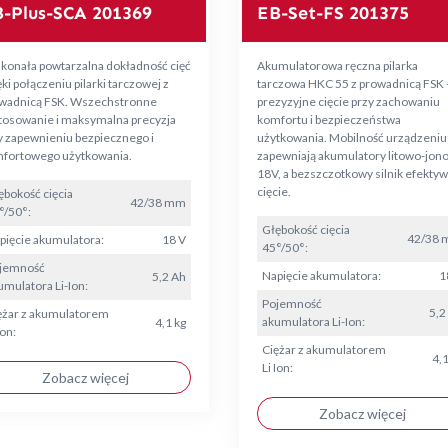
-Plus-SCA 201369
EB-Set-FS 201375
konała powtarzalna dokładność cięć
Akumulatorowa ręczna pilarka
ki połączeniu pilarki tarczowej z
tarczowa HKC 55 z prowadnicą FSK 
wadnicą FSK. Wszechstronne
prezyzyjne cięcie przy zachowaniu
tosowanie i maksymalna precyzja
komfortu i bezpieczeństwa
y zapewnieniu bezpiecznego i
użytkowania. Mobilność urządzeniu
fortowego użytkowania.
zapewniają akumulatory litowo-jon
18V, a bezszczotkowy silnik efekty
cięcie.
ębokość cięcia
42/38 mm
°/50°:
Głębokość cięcia
42/38
pięcie akumulatora:
18 V
45°/50°:
jemność
Napięcie akumulatora:
1
5,2 Ah
umulatora Li-Ion:
Pojemność
5,2
ężar z akumulatorem
akumulatora Li-Ion:
4,1 kg
Ion:
Ciężar z akumulatorem
4,1
Li Ion:
Zobacz więcej
Zobacz więcej