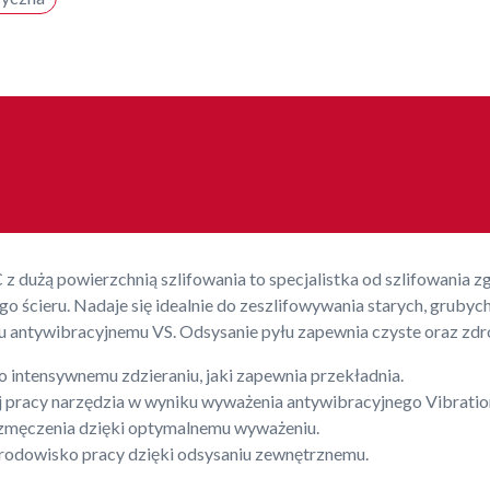
 z dużą powierzchnią szlifowania to specjalistka od szlifowania 
o ścieru. Nadaje się idealnie do zeszlifowywania starych, grubyc
iu antywibracyjnemu VS. Odsysanie pyłu zapewnia czyste oraz zd
intensywnemu zdzieraniu, jaki zapewnia przekładnia.
j pracy narzędzia w wyniku wyważenia antywibracyjnego Vibratio
 zmęczenia dzięki optymalnemu wyważeniu.
rodowisko pracy dzięki odsysaniu zewnętrznemu.