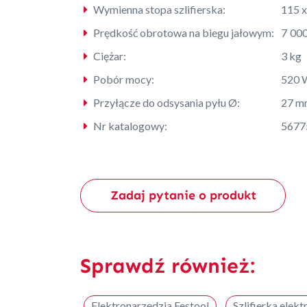
Wymienna stopa szlifierska:
115 
Prędkość obrotowa na biegu jałowym:
7 000
Ciężar:
3 kg
Pobór mocy:
520 
Przyłącze do odsysania pyłu Ø:
27 m
Nr katalogowy:
5677
Zadaj pytanie o produkt
Sprawdź również:
Elektronarzędzia Festool
Szlifierka elek