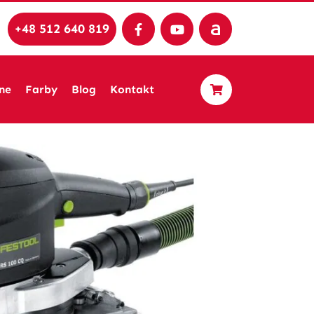
+48 512 640 819
ne
Farby
Blog
Kontakt