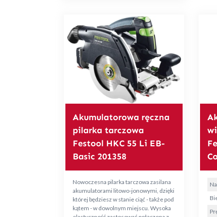
Akumulatorowa ręczna
A
pilarka tarczowa
wi
Festool HKC 55 Li EB-
Fe
Basic 201358
C
Nowoczesna pilarka tarczowa zasilana
Na
akumulatorami litowo-jonowymi, dzięki
Bie
której będziesz w stanie ciąć - także pod
kątem - w dowolnym miejscu. Wysoka
Pr
elastyczność zastosować połączona z