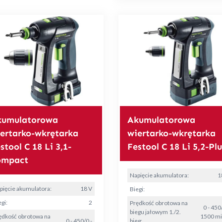
kumulatorowa
Akumulatorowa
ertarko-wkrętarka
wiertarko-wkrętarka
stool C 18 Li 3,1-
Festool C 18 Li 5,2-Plu
ompact
Napięcie akumulatora:
1
pięcie akumulatora:
18 V
Biegi:
gi:
2
Prędkość obrotowa na
0 - 450
biegu jałowym 1./2.
ędkość obrotowa na
1500 mi
0 - 450/0 -
bieg: