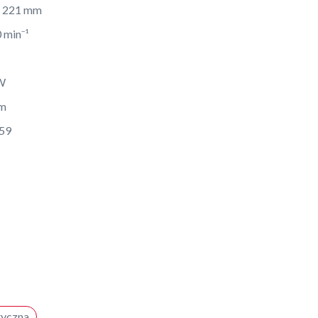
x 221 mm
 min⁻¹
W
m
59
tryczna