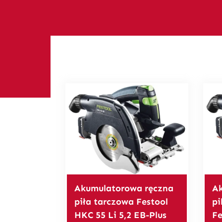
Akumulatorowa ręczna
Ak
piła tarczowa Festool
pi
HKC 55 Li 5,2 EB-Plus
Fe