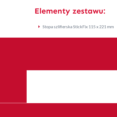
Elementy zestawu:
Stopa szlifierska StickFix 115 x 221 mm