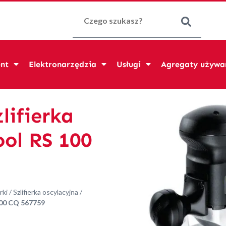
Szukaj:
nt
Elektronarzędzia
Usługi
Agregaty używa
lifierka
ool RS 100
rki
/
Szlifierka oscylacyjna
/
100 CQ 567759