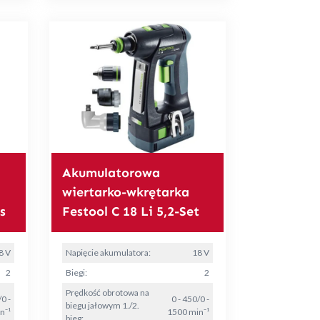
Akumulatorowa
wiertarko-wkrętarka
s
Festool C 18 Li 5,2-Set
8 V
Napięcie akumulatora:
18 V
2
Biegi:
2
Prędkość obrotowa na
/0 -
0 - 450/0 -
biegu jałowym 1./2.
n⁻¹
1500 min⁻¹
bieg: