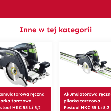
Inne w tej kategorii
umulatorowa ręczna
Akumulatorowa ręczn
larka tarczowa
pilarka tarczowa
stool HKC 55 Li 5,2
Festool HKC 55 Li 5,2