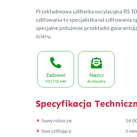
Przekładniowa szlifierka oscylacyjna RS 1
szlifowania to specjalistka od szlifowania
specjalne położenie przekładni gwarantują
ścieru.
Zadzwoń
Napisz
531 712 640
do doradcy
Specyfikacja Technicz
Suwy robocze:
14 00
Suw szlifujący:
5 mm