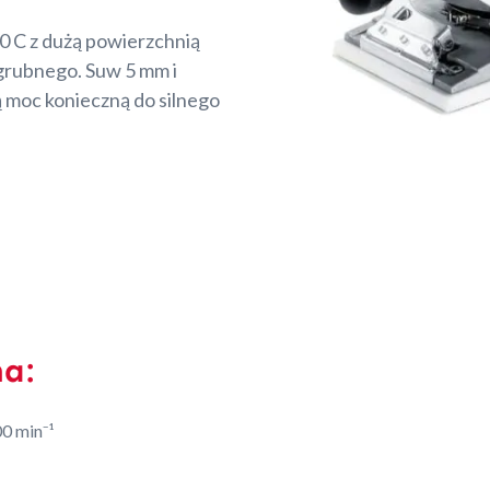
00 C z dużą powierzchnią
 zgrubnego. Suw 5 mm i
 moc konieczną do silnego
na:
0 min⁻¹