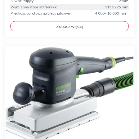
Suw szlifujący:
2 mm
Wymienna stopa szlifierska:
115 x 225 mm
Prędkość obrotowa na biegu jałowym:
4 000 - 10 000 min⁻¹
Zobacz więcej