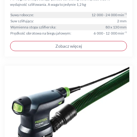
wydajność szlifowania. A waga to jedynie 1,2 kg
Suwy robocze:
12 000 - 24 000 min⁻¹
Suw szlifujący:
2 mm
Wymienna stopa szlifierska:
80 x 130 mm
Prędkość obrotowa na biegu jałowym:
6 000 - 12 000 min⁻¹
Zobacz więcej