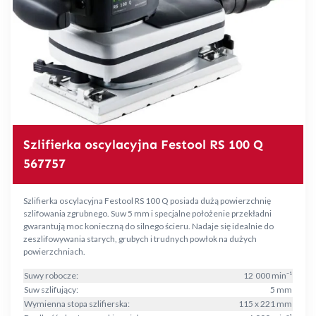
Szlifierka oscylacyjna Festool RS 100 Q
567757
Szlifierka oscylacyjna Festool RS 100 Q posiada dużą powierzchnię
szlifowania zgrubnego. Suw 5 mm i specjalne położenie przekładni
gwarantują moc konieczną do silnego ścieru. Nadaje się idealnie do
zeszlifowywania starych, grubych i trudnych powłok na dużych
powierzchniach.
Suwy robocze:
12 000 min⁻¹
Suw szlifujący:
5 mm
Wymienna stopa szlifierska:
115 x 221 mm