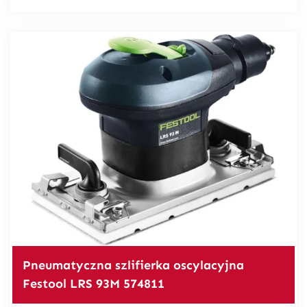
Pneumatyczna szlifierka oscylacyjna
Festool LRS 93M 574811