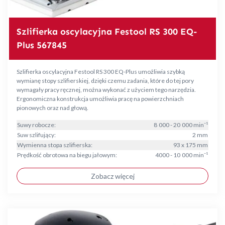
Szlifierka oscylacyjna Festool RS 300 EQ-
Plus 567845
Szlifierka oscylacyjna Festool RS 300 EQ-Plus umożliwia szybką
wymianę stopy szlifierskiej, dzięki czemu zadania, które do tej pory
wymagały pracy ręcznej, można wykonać z użyciem tego narzędzia.
Ergonomiczna konstrukcja umożliwia pracę na powierzchniach
pionowych oraz nad głową.
Suwy robocze:
8 000 - 20 000 min⁻¹
Suw szlifujący:
2 mm
Wymienna stopa szlifierska:
93 x 175 mm
Prędkość obrotowa na biegu jałowym:
4000 - 10 000 min⁻¹
Zobacz więcej