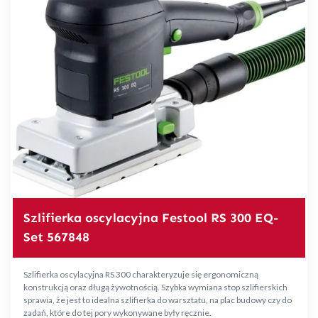
Szlifierka oscylacyjna Festool RS 300 EQ-
Set 567848
Szlifierka oscylacyjna RS 300 charakteryzuje się ergonomiczną
konstrukcją oraz długą żywotnością. Szybka wymiana stop szlifierskich
sprawia, że jest to idealna szlifierka do warsztatu, na plac budowy czy do
zadań, które do tej pory wykonywane były ręcznie.