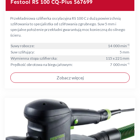
Festool RS 100 CQ-Plus 567699
Przekładniowa szlifierka oscylacyjna RS 100 C z dużą powierzchnią
szlifowania to specjalistka od szlifowania zgrubnego. Suw 5 mm i
specjalne położenie przekładni gwarantują moc konieczną do silnego
ścieru.
Suwy robocze:
14 000 min⁻¹
Suw szlifujący:
5 mm
Wymienna stopa szlifierska:
115 x 221 mm
Prędkość obrotowa na biegu jałowym:
7 000 min⁻¹
Zobacz więcej