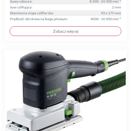
Suwy robocze:
8 000 - 20 000 min⁻¹
Suw szlifujący:
2 mm
Wymienna stopa szlifierska:
93 x 175 mm
Prędkość obrotowa na biegu jałowym:
4000 - 10 000 min⁻¹
Zobacz więcej