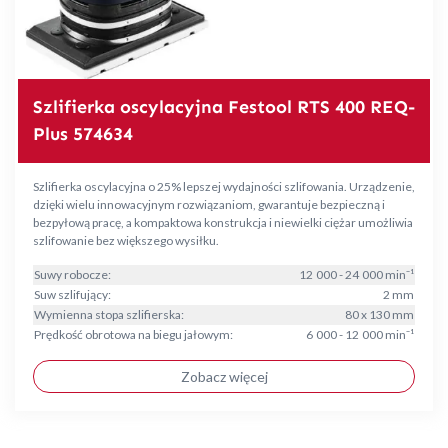
Szlifierka oscylacyjna Festool RTS 400 REQ-
Plus 574634
Szlifierka oscylacyjna o 25% lepszej wydajności szlifowania. Urządzenie,
dzięki wielu innowacyjnym rozwiązaniom, gwarantuje bezpieczną i
bezpyłową pracę, a kompaktowa konstrukcja i niewielki ciężar umożliwia
szlifowanie bez większego wysiłku.
Suwy robocze:
12 000 - 24 000 min⁻¹
Suw szlifujący:
2 mm
Wymienna stopa szlifierska:
80 x 130 mm
Prędkość obrotowa na biegu jałowym:
6 000 - 12 000 min⁻¹
Zobacz więcej