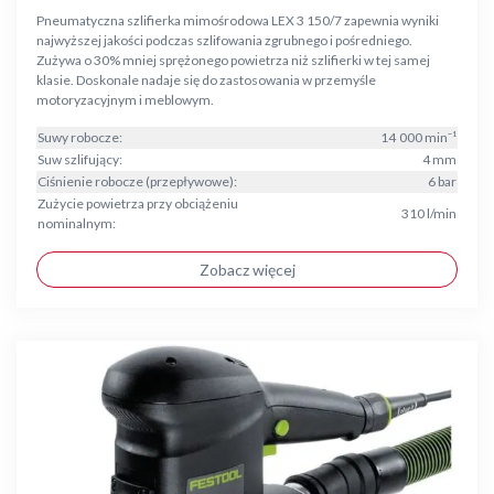
Pneumatyczna szlifierka mimośrodowa LEX 3 150/7 zapewnia wyniki
najwyższej jakości podczas szlifowania zgrubnego i pośredniego.
Zużywa o 30% mniej sprężonego powietrza niż szlifierki w tej samej
klasie. Doskonale nadaje się do zastosowania w przemyśle
motoryzacyjnym i meblowym.
Suwy robocze:
14 000 min⁻¹
Suw szlifujący:
4 mm
Ciśnienie robocze (przepływowe):
6 bar
Zużycie powietrza przy obciążeniu
310 l/min
nominalnym:
Zobacz więcej