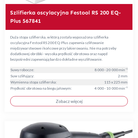
Szlifierka oscylacyjna Festool RS 200 EQ-
Plus 567841
Duża stopa szlifierska, w którą została wyposażona szlifierka
oscylacyjna Festool RS 200 EQ-Plus zapewnia szlifowanie
międzywarstwowe i końcowe przy lakierowaniu. Nie ma potrzeby
dodatkowej obróbki - wysoka prędkość obrotowa oraz napęd
bezpośredni zapewniają bardzo dokładne wyszlifowanie.
Suwy robocze:
8 000 - 20 000 min⁻¹
Suw szlifujący:
2 mm
Wymienna stopa szlifierska:
115 x 225 mm
Prędkość obrotowa na biegu jałowym:
4 000 - 10 000 min⁻¹
Zobacz więcej