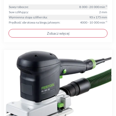
Suwy robocze:
8 000 - 20 000 min⁻¹
Suw szlifujący:
2 mm
Wymienna stopa szlifierska:
93 x 175 mm
Prędkość obrotowa na biegu jałowym:
4000 - 10 000 min⁻¹
Zobacz więcej