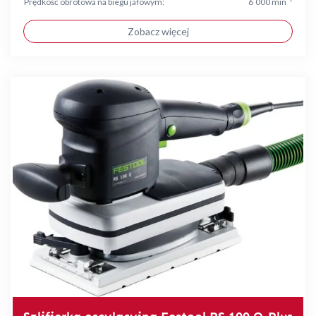
Prędkość obrotowa na biegu jałowym:
6 000 min⁻¹
Zobacz więcej