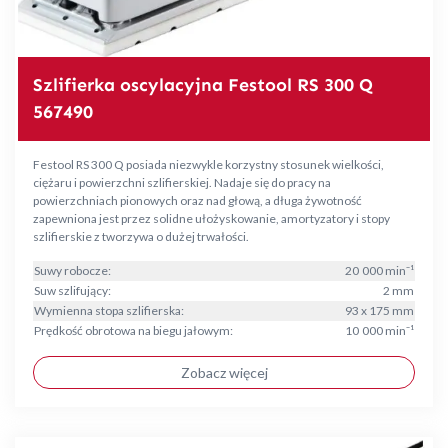
Szlifierka oscylacyjna Festool RS 300 Q
567490
Festool RS 300 Q posiada niezwykle korzystny stosunek wielkości,
ciężaru i powierzchni szlifierskiej. Nadaje się do pracy na
powierzchniach pionowych oraz nad głową, a długa żywotność
zapewniona jest przez solidne ułożyskowanie, amortyzatory i stopy
szlifierskie z tworzywa o dużej trwałości.
Suwy robocze:
20 000 min⁻¹
Suw szlifujący:
2 mm
Wymienna stopa szlifierska:
93 x 175 mm
Prędkość obrotowa na biegu jałowym:
10 000 min⁻¹
Zobacz więcej