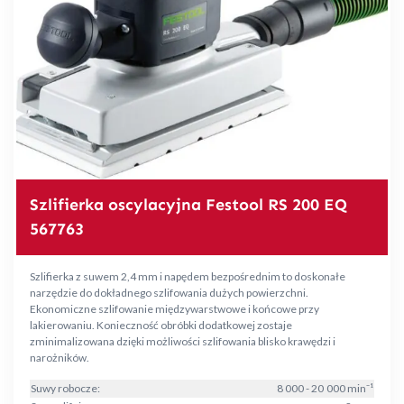
Szlifierka oscylacyjna Festool RS 200 EQ
567763
Szlifierka z suwem 2,4 mm i napędem bezpośrednim to doskonałe
narzędzie do dokładnego szlifowania dużych powierzchni.
Ekonomiczne szlifowanie międzywarstwowe i końcowe przy
lakierowaniu. Konieczność obróbki dodatkowej zostaje
zminimalizowana dzięki możliwości szlifowania blisko krawędzi i
narożników.
Suwy robocze:
8 000 - 20 000 min⁻¹