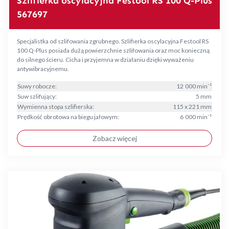
Szlifierka oscylacyjna Festool RS 100 Q-Plus
567697
Specjalistka od szlifowania zgrubnego. Szlifierka oscylacyjna Festool RS
100 Q-Plus posiada dużą powierzchnie szlifowania oraz moc konieczną
do silnego ścieru. Cicha i przyjemna w działaniu dzięki wyważeniu
antywibracyjnemu.
Suwy robocze:
12 000 min⁻¹
Suw szlifujący:
5 mm
Wymienna stopa szlifierska:
115 x 221 mm
Prędkość obrotowa na biegu jałowym:
6 000 min⁻¹
Zobacz więcej