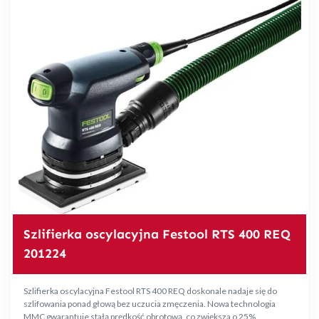
Szlifierka oscylacyjna Festool RTS 400 REQ
201224
Szlifierka oscylacyjna Festool RTS 400 REQ doskonale nadaje się do
szlifowania ponad głową bez uczucia zmęczenia. Nowa technologia
MMC gwarantuje stałą prędkość obrotową, co zwiększa o 25%