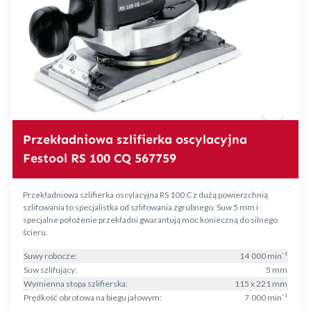
Przekładniowa szlifierka oscylacyjna
Festool RS 100 CQ 567759
Przekładniowa szlifierka oscylacyjna RS 100 C z dużą powierzchnią
szlifowania to specjalistka od szlifowania zgrubnego. Suw 5 mm i
specjalne położenie przekładni gwarantują moc konieczną do silnego
ścieru.
Suwy robocze:
14 000 min⁻¹
Suw szlifujący:
5 mm
Wymienna stopa szlifierska:
115 x 221 mm
Prędkość obrotowa na biegu jałowym:
7 000 min⁻¹