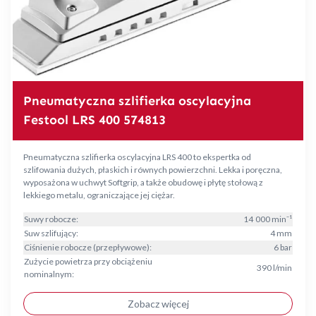
Pneumatyczna szlifierka oscylacyjna
Festool LRS 400 574813
Pneumatyczna szlifierka oscylacyjna LRS 400 to ekspertka od
szlifowania dużych, płaskich i równych powierzchni. Lekka i poręczna,
wyposażona w uchwyt Softgrip, a także obudowę i płytę stołową z
lekkiego metalu, ograniczające jej ciężar.
Suwy robocze:
14 000 min⁻¹
Suw szlifujący:
4 mm
Ciśnienie robocze (przepływowe):
6 bar
Zużycie powietrza przy obciążeniu
390 l/min
nominalnym:
Zobacz więcej