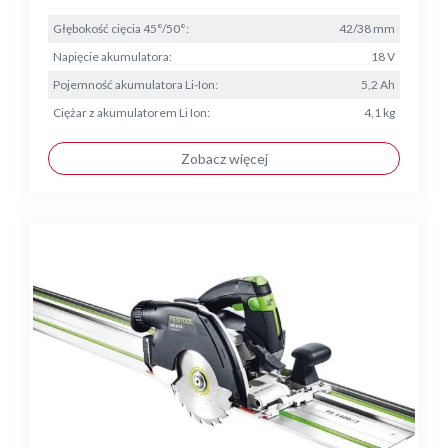
Głębokość cięcia 45°/50°:
42/38 mm
Napięcie akumulatora:
18 V
Pojemność akumulatora Li-Ion:
5,2 Ah
Ciężar z akumulatorem Li Ion:
4,1 kg
Zobacz więcej