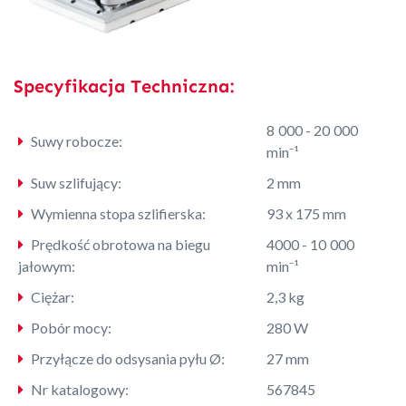
Specyfikacja Techniczna:
8 000 - 20 000
Suwy robocze:
min⁻¹
Suw szlifujący:
2 mm
Wymienna stopa szlifierska:
93 x 175 mm
Prędkość obrotowa na biegu
4000 - 10 000
jałowym:
min⁻¹
Ciężar:
2,3 kg
Pobór mocy:
280 W
Przyłącze do odsysania pyłu Ø:
27 mm
Nr katalogowy:
567845