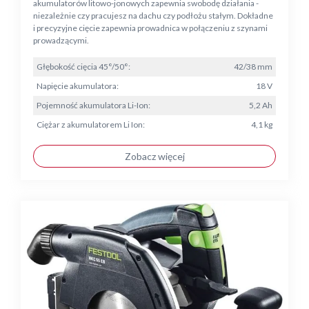
akumulatorów litowo-jonowych zapewnia swobodę działania -
niezależnie czy pracujesz na dachu czy podłożu stałym. Dokładne
i precyzyjne cięcie zapewnia prowadnica w połączeniu z szynami
prowadzącymi.
Głębokość cięcia 45°/50°:
42/38 mm
Napięcie akumulatora:
18 V
Pojemność akumulatora Li-Ion:
5,2 Ah
Ciężar z akumulatorem Li Ion:
4,1 kg
Zobacz więcej