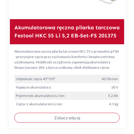
Akumulatorowa ręczna pilarka tarczowa
Festool HKC 55 Li 5,2 EB-Set-FS 201375
Akumulatorowa ręczna pilarka tarczowa HKC 55 z prowadnicą FSK
- prezyzyjne cięcie przy zachowaniu komfortu i bezpieczeństwa
użytkowania. Mobilność urządzeniu zapewniają akumulatory
litowo-jonowe 18V, a bezszczotkowy silnik efektywne cięcie.
Głębokość cięcia 45°/50°:
42/38 mm
Napięcie akumulatora:
18 V
Pojemność akumulatora Li-Ion:
5,2 Ah
Ciężar z akumulatorem Li Ion:
4,1 kg
Zobacz więcej