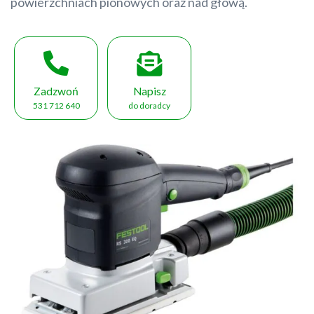
powierzchniach pionowych oraz nad głową.
Zadzwoń
Napisz
531 712 640
do doradcy