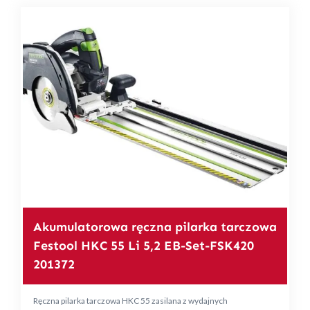
Akumulatorowa ręczna pilarka tarczowa
Festool HKC 55 Li 5,2 EB-Set-FSK420
201372
Ręczna pilarka tarczowa HKC 55 zasilana z wydajnych