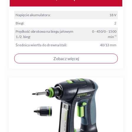
Napięcie akumulatora:
18 V
Biegi:
2
Prędkość obrotowa na biegu jałowym
0 - 450/0 - 1500
1./2. bieg:
min⁻¹
Średnica wiertła do drewna/stali:
40/13 mm
Zobacz więcej