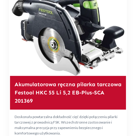
Akumulatorowa ręczna pilarka tarczowa
Festool HKC 55 Li 5,2 EB-Plus-SCA
201369
Doskonała powtarzalna dokładność cięć dzięki połączeniu pilarki
tarczowej z prowadnicą FSK. Wszechstronne zastosowanie i
maksymalna precyzja przy zapewnieniu bezpiecznego i
komfortowego użytkowania.