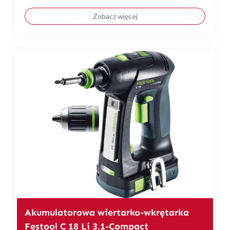
Zobacz więcej
Akumulatorowa wiertarko-wkrętarka
Festool C 18 Li 3,1-Compact