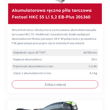
Akumulatorowa ręczna piła tarczowa
Festool HKC 55 Li 5,2 EB-Plus 201360
Wszechstronna i elastyczna w zastosowaniu akumulatorowa piła
tarczowa HKC 55. Mobilność i niezależność dzięki wydajnym
akumulatorom litowo-jonowym 18 V. W połączeniu z prowadnicą
FSK gwarantuje precyzyjne cięcie w każdych warunkach.
Głębokość cięcia 45°/50°:
42/38 mm
Napięcie akumulatora:
18 V
Pojemność akumulatora Li-Ion:
5,2 Ah
Ciężar z akumulatorem Li Ion:
4,1 kg
Zobacz więcej