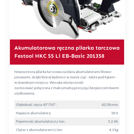
Akumulatorowa ręczna pilarka tarczowa
Festool HKC 55 Li EB-Basic 201358
Nowoczesna pilarka tarczowa zasilana akumulatorami litowo-
jonowymi, dzięki której będziesz w stanie ciąć - także pod kątem -
w dowolnym miejscu. Wysoka elastyczność
zastosować połączona z maksymalną precyzją i bezpieczeństwem
użytkowania.
Głębokość cięcia 45°/50°:
42/38 mm
Napięcie akumulatora:
18 V
Pojemność akumulatora Li-Ion:
5,2 Ah
Ciężar z akumulatorem Li Ion:
4,1 kg