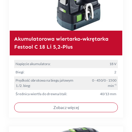
Akumulatorowa wiertarko-wkrętarka
Festool C 18 Li 5,2-Plus
Napięcie akumulatora:
18 V
Biegi:
2
Prędkość obrotowa na biegu jałowym
0 - 450/0 - 1500
1./2. bieg:
min⁻¹
Średnica wiertła do drewna/stali:
40/13 mm
Zobacz więcej