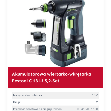
Akumulatorowa wiertarko-wkrętarka
Festool C 18 Li 5,2-Set
Napięcie akumulatora:
18 V
Biegi:
2
Prędkość obrotowa na biegu jałowym
0 - 450/0 - 1500