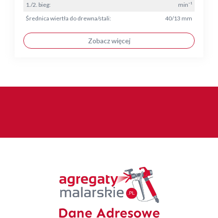
1./2. bieg:
min⁻¹
Średnica wiertła do drewna/stali:
40/13 mm
Zobacz więcej
Dane Adresowe