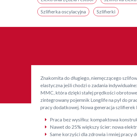
Szlifierka oscylacyjna
Szlifierki
Znakomita do długiego, niemęczącego szlifowan
elastyczna jeśli chodzi o zadania indywidualn
MMC, która dzięki stałej prędkości obrotowej
zintegrowany pojemnik Longlife na pył do pr
pracy dodatkowej. Nowa generacja szlifierek k
Praca bez wysiłku: kompaktowa konstrukcj
Nawet do 25% większy ścier: nowa elek
Same korzyści dla zdrowia i mniej pracy