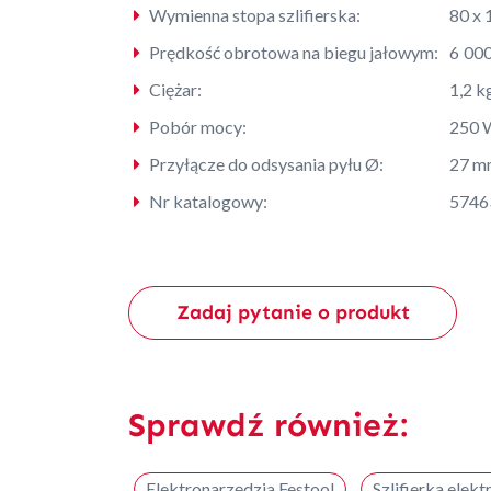
Wymienna stopa szlifierska:
80 x
Prędkość obrotowa na biegu jałowym:
6 000
Ciężar:
1,2 k
Pobór mocy:
250 
Przyłącze do odsysania pyłu Ø:
27 m
Nr katalogowy:
5746
Zadaj pytanie o produkt
Sprawdź również:
Elektronarzędzia Festool
Szlifierka elek