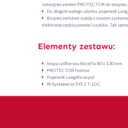
zabezpieczeniem PROTECTOR do bezpieczneg
Do długotrwałego użytku: pojemnik Longl
Bezpieczeństwo ssania z nowym systeme
elektronarzędzia pewnie i szybko. Tak samo
Elementy zestawu:
Stopa szlifierska StickFix 80 x 130 mm
PROTECTOR Festool
Pojemnik Longlife na pył
W Systainerze SYS 2 T-LOC