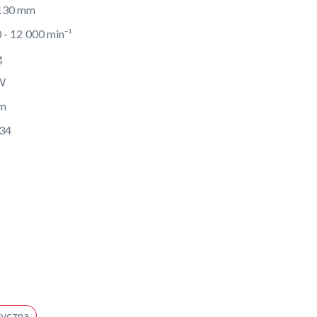
 130 mm
 - 12 000 min⁻¹
g
W
m
34
tryczna