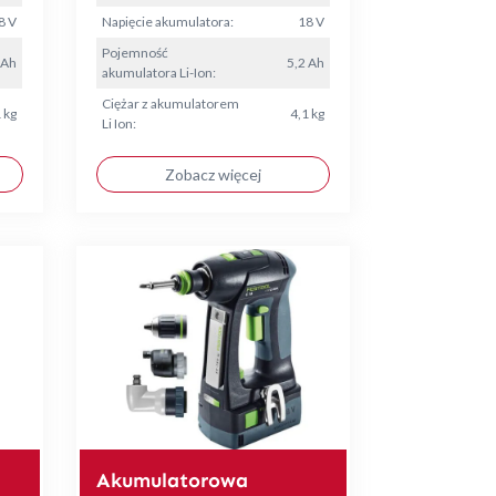
8 V
Napięcie akumulatora:
18 V
Pojemność
 Ah
5,2 Ah
akumulatora Li-Ion:
Ciężar z akumulatorem
 kg
4,1 kg
Li Ion:
Zobacz więcej
Akumulatorowa