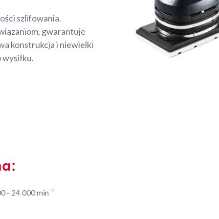
ości szlifowania.
związaniom, gwarantuje
a konstrukcja i niewielki
 wysiłku.
na:
0 - 24 000 min⁻¹