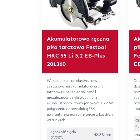
Akumulatorowa ręczna
Ak
piła tarczowa Festool
pi
HKC 55 Li 5,2 EB-Plus
Fe
201360
EB
Wszechstronna i elastyczna w
Dos
zastosowaniu akumulatorowa piła
dzię
tarczowa HKC 55. Mobilność i
pro
niezależność dzięki wydajnym
zas
akumulatorom litowo-jonowym 18 V. W
prz
połączeniu z prowadnicą FSK
kom
gwarantuje precyzyjne cięcie w każdych
warunkach.
Gł
45
Głębokość cięcia
42/38 mm
Na
45°/50°: