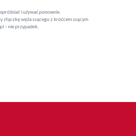
opróżniać i używać ponownie.
 złączkę węża ssącego z króćcem ssącym
i – nie przypadek.