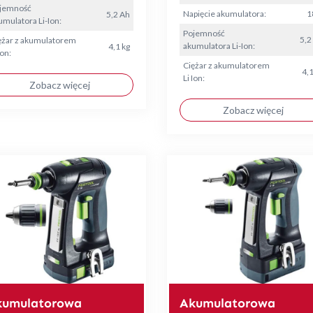
jemność
Napięcie akumulatora:
1
5,2 Ah
umulatora Li-Ion:
Pojemność
5,2
ężar z akumulatorem
akumulatora Li-Ion:
4,1 kg
Ion:
Ciężar z akumulatorem
4,1
Li Ion:
Zobacz więcej
Zobacz więcej
kumulatorowa
Akumulatorowa