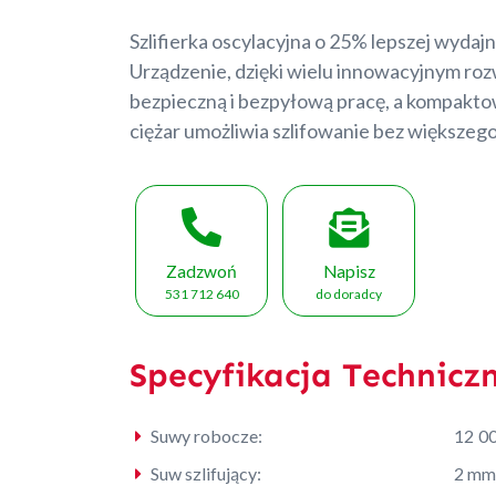
Szlifierka oscylacyjna o 25% lepszej wydajn
Urządzenie, dzięki wielu innowacyjnym ro
bezpieczną i bezpyłową pracę, a kompaktow
ciężar umożliwia szlifowanie bez większego
Zadzwoń
Napisz
531 712 640
do doradcy
Specyfikacja Technicz
Suwy robocze:
12 00
Suw szlifujący:
2 mm