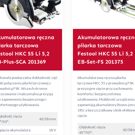
umulatorowa ręczna
Akumulatorowa ręczn
larka tarczowa
pilarka tarczowa
stool HKC 55 Li 5,2
Festool HKC 55 Li 5,2
-Plus-SCA 201369
EB-Set-FS 201375
konała powtarzalna dokładność cięć
Akumulatorowa ręczna pilarka
ki połączeniu pilarki tarczowej z
tarczowa HKC 55 z prowadnicą FSK 
wadnicą FSK. Wszechstronne
prezyzyjne cięcie przy zachowaniu
tosowanie i maksymalna precyzja
komfortu i bezpieczeństwa
y zapewnieniu bezpiecznego i
użytkowania. Mobilność urządzeniu
fortowego użytkowania.
zapewniają akumulatory litowo-jon
18V, a bezszczotkowy silnik efekty
cięcie.
ębokość cięcia
42/38 mm
°/50°:
Głębokość cięcia
42/38
pięcie akumulatora:
18 V
45°/50°: