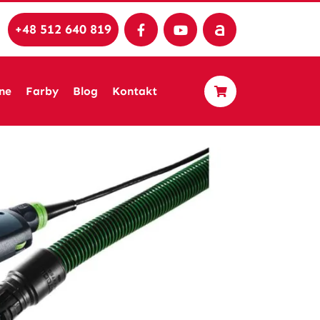
+48 512 640 819
ne
Farby
Blog
Kontakt