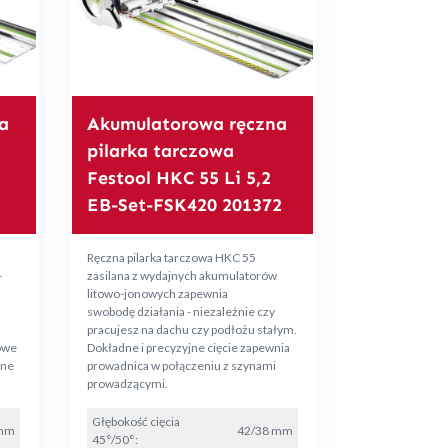
a
Akumulatorowa ręczna
pilarka tarczowa
Festool HKC 55 Li 5,2
EB-Set-FSK420 201372
Ręczna pilarka tarczowa HKC 55
-
zasilana z wydajnych akumulatorów
litowo-jonowych zapewnia
swobodę działania - niezależnie czy
pracujesz na dachu czy podłożu stałym.
owe
Dokładne i precyzyjne cięcie zapewnia
wne
prowadnica w połączeniu z szynami
prowadzącymi.
Głębokość cięcia
 mm
42/38 mm
45°/50°: