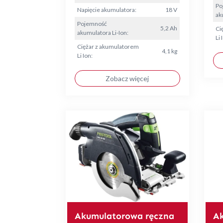
Po
Napięcie akumulatora:
18 V
ak
Pojemność
5,2 Ah
Ci
akumulatora Li-Ion:
Li 
Ciężar z akumulatorem
4,1 kg
Li Ion:
Zobacz więcej
Akumulatorowa ręczna
A