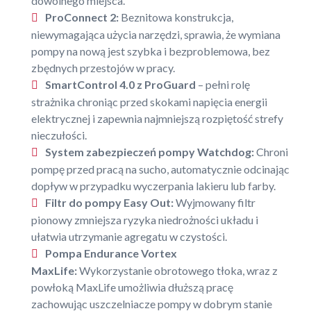
dowolnego miejsca.
ProConnect 2:
Beznitowa konstrukcja,
niewymagająca użycia narzędzi, sprawia, że wymiana
pompy na nową jest szybka i bezproblemowa, bez
zbędnych przestojów w pracy.
SmartControl 4.0 z ProGuard
– pełni rolę
strażnika chroniąc przed skokami napięcia energii
elektrycznej i zapewnia najmniejszą rozpiętość strefy
nieczułości.
System zabezpieczeń pompy Watchdog:
Chroni
pompę przed pracą na sucho, automatycznie odcinając
dopływ w przypadku wyczerpania lakieru lub farby.
Filtr do pompy Easy Out:
Wyjmowany filtr
pionowy zmniejsza ryzyka niedrożności układu i
ułatwia utrzymanie agregatu w czystości.
Pompa Endurance Vortex
MaxLife:
Wykorzystanie obrotowego tłoka, wraz z
powłoką MaxLife umożliwia dłuższą pracę
zachowując uszczelniacze pompy w dobrym stanie