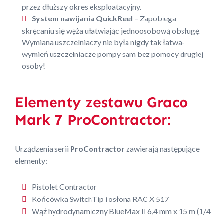
przez dłuższy okres eksploatacyjny.
System nawijania QuickReel
– Zapobiega
skręcaniu się węża ułatwiając jednoosobową obsługę.
Wymiana uszczelniaczy nie była nigdy tak łatwa-
wymień uszczelniacze pompy sam bez pomocy drugiej
osoby!
Elementy zestawu Graco
Mark 7 ProContractor:
Urządzenia serii
ProContractor
zawierają następujące
elementy:
Pistolet Contractor
Końcówka SwitchTip i osłona RAC X 517
Wąż hydrodynamiczny BlueMax II 6,4 mm x 15 m (1/4