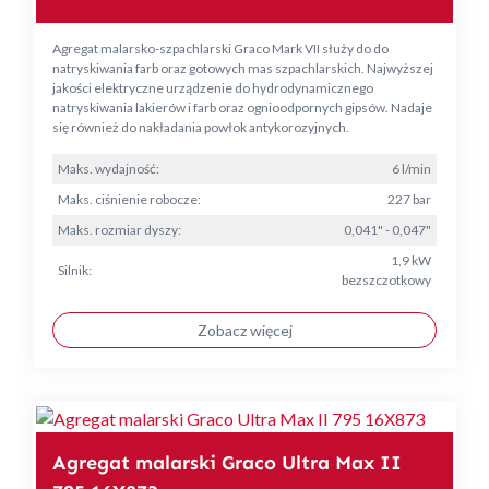
Agregat malarsko-szpachlarski Graco Mark VII służy do do
natryskiwania farb oraz gotowych mas szpachlarskich. Najwyższej
jakości elektryczne urządzenie do hydrodynamicznego
natryskiwania lakierów i farb oraz ognioodpornych gipsów. Nadaje
się również do nakładania powłok antykorozyjnych.
Maks. wydajność:
6 l/min
Maks. ciśnienie robocze:
227 bar
Maks. rozmiar dyszy:
0,041" - 0,047"
1,9 kW
Silnik:
bezszczotkowy
Zobacz więcej
Agregat malarski Graco Ultra Max II