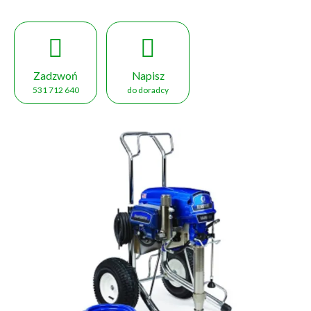
Zadzwoń
Napisz
531 712 640
do doradcy