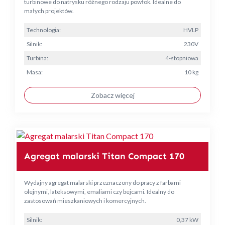
turbinowe do natrysku różnego rodzaju powłok. Idealne do
małych projektów.
Technologia:
HVLP
Silnik:
230V
Turbina:
4-stopniowa
Masa:
10 kg
Zobacz więcej
Agregat malarski Titan Compact 170
Wydajny agregat malarski przeznaczony do pracy z farbami
olejnymi, lateksowymi, emaliami czy bejcami. Idealny do
zastosowań mieszkaniowych i komercyjnych.
Silnik:
0,37 kW