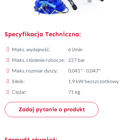
Specyfikacja Techniczna:
Maks. wydajność:
6 l/min
Maks. ciśnienie robocze:
227 bar
Maks. rozmiar dyszy:
0,041" - 0,047"
Silnik:
1,9 kW bezszczotkowy
Ciężar:
71 kg
Zadaj pytanie o produkt
Sprawdź również: