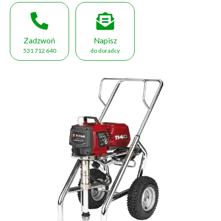
Zadzwoń
Napisz
531 712 640
do doradcy