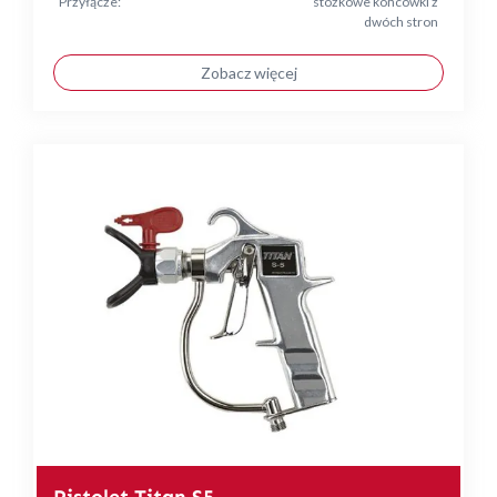
Przyłącze:
stożkowe końcówki z
dwóch stron
Zobacz więcej
Pistolet Titan S5