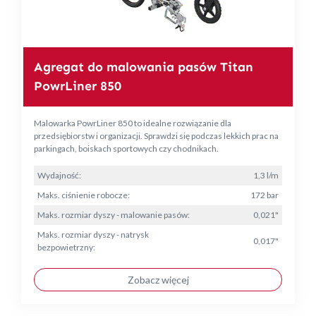
Agregat do malowania pasów Titan
PowrLiner 850
Malowarka PowrLiner 850 to idealne rozwiązanie dla
przedsiębiorstw i organizacji. Sprawdzi się podczas lekkich prac na
parkingach, boiskach sportowych czy chodnikach.
Wydajność:
1,3 l/m
Maks. ciśnienie robocze:
172 bar
Maks. rozmiar dyszy - malowanie pasów:
0,021"
Maks. rozmiar dyszy - natrysk
0,017"
bezpowietrzny:
Zobacz więcej