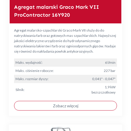
Agregat malarski Graco Mark VII
ProContractor 16Y920
Agregat malarsko-szpachlarski Graco Mark VII służy do do
natryskiwania farb oraz gotowych mas szpachlarskich. Najwyższej
jakości elektryczne urządzenie do hydrodynamicznego
natryskiwania lakierów i farb oraz ognioodpornych gipsów. Nadaje
się również do nakładania powłok antykorozyjnych.
Maks. wydajność:
6 l/min
Maks. ciśnienie robocze:
227 bar
Maks. rozmiar dyszy:
0,041" - 0,047"
1,9 kW
Silnik:
bezszczotkowy
Zobacz więcej