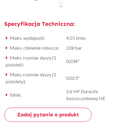
Specyfikacja Techniczna:
Maks. wydajność:
4,55 l/min
Maks. ciśnienie robocze:
228 bar
Maks. rozmiar dyszy (1
0,034"
pistolet):
Maks. rozmiar dyszy (2
0,023"
pistolety):
2,6 HP DuraLife
Silnik:
bezszczotkowy HE
Zadaj pytanie o produkt