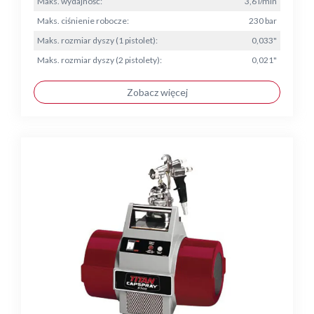
Maks. wydajność:
3,6 l/min
Maks. ciśnienie robocze:
230 bar
Maks. rozmiar dyszy (1 pistolet):
0,033"
Maks. rozmiar dyszy (2 pistolety):
0,021"
Zobacz więcej