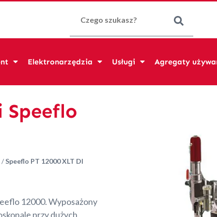
Szukaj:
nt
Elektronarzędzia
Usługi
Agregaty używa
 Speeflo
/
Speeflo PT 12000 XLT DI
Speeflo 12000. Wyposażony
doskonale przy dużych