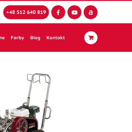
+48 512 640 819
ne
Farby
Blog
Kontakt