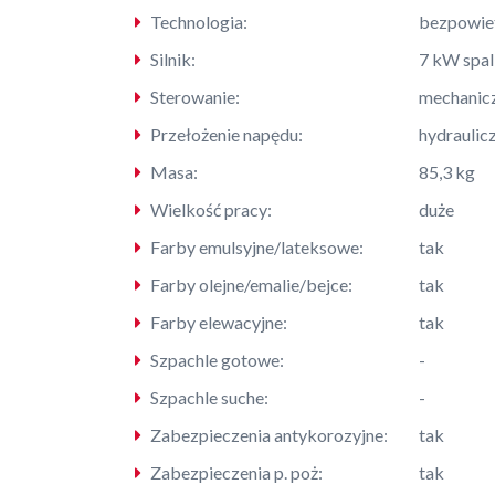
Technologia:
bezpowie
Silnik:
7 kW spa
Sterowanie:
mechanic
Przełożenie napędu:
hydraulic
Masa:
85,3 kg
Wielkość pracy:
duże
Farby emulsyjne/lateksowe:
tak
Farby olejne/emalie/bejce:
tak
Farby elewacyjne:
tak
Szpachle gotowe:
-
Szpachle suche:
-
Zabezpieczenia antykorozyjne:
tak
Zabezpieczenia p. poż:
tak