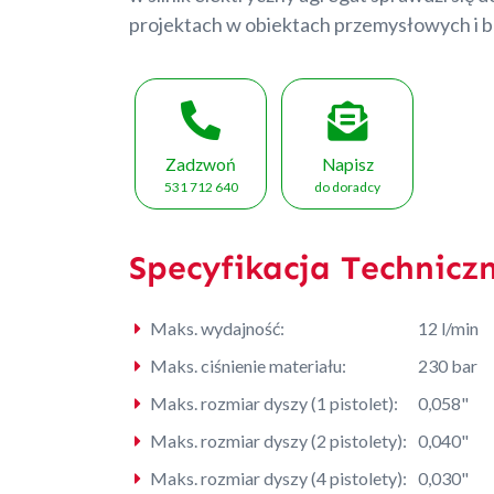
projektach w obiektach przemysłowych i 
Zadzwoń
Napisz
531 712 640
do doradcy
Specyfikacja Technicz
Maks. wydajność:
12 l/min
Maks. ciśnienie materiału:
230 bar
Maks. rozmiar dyszy (1 pistolet):
0,058"
Maks. rozmiar dyszy (2 pistolety):
0,040"
Maks. rozmiar dyszy (4 pistolety):
0,030"