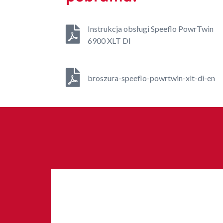
Instrukcja obsługi Speeflo PowrTwin
6900 XLT DI
broszura-speeflo-powrtwin-xlt-di-en