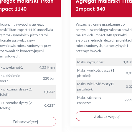
regat malarski Titan
Agregat malarski Tit
pact 1140
Impact 840
kcjonalny i wygodny agregat
Wszechstronne urządzenie do
arski Titan Impact 1140 umożliwia
natrysku szerokiego zakresu powło
cę z maksymalnie 2 pistoletami.
malarskich. Impact 840 sprawdzi
konale sprawdza się w
się przy średnich i dużych projektac
ownictwie mieszkaniowym, przy
mieszkaniowych, komercyjnych i
tosowaniach komercyjnych i
przemysłowych.
emysłowych.
Maks. wydajność:
3,8 l/
ks. wydajność:
4,55 l/min
Maks. wielkość dyszy (1
0,0
ks. ciśnienie
pistolet):
228 bar
bocze:
Maks. wielkość dyszy (2
0,0
ks. rozmiar dyszy (1
pistolety):
0,034"
tolet):
Maks. ciśnienie
227 
ks. rozmiar dyszy (2
robocze:
0,023"
tolety):
Zobacz więcej
Zobacz więcej