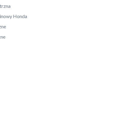
trzna
linowy Honda
zne
zne