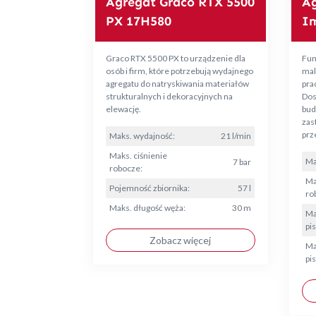
Agregat Graco RTX 5500
Ag
PX 17H580
Im
Graco RTX 5500 PX to urządzenie dla
Fun
osób i firm, które potrzebują wydajnego
mal
agregatu do natryskiwania materiałów
pra
strukturalnych i dekoracyjnych na
Dos
elewację.
bud
zas
prz
Maks. wydajność:
21 l/min
Maks. ciśnienie
Ma
7 bar
robocze:
Ma
Pojemność zbiornika:
57 l
ro
Maks. długość węża:
30 m
Ma
pis
Zobacz więcej
Ma
pis