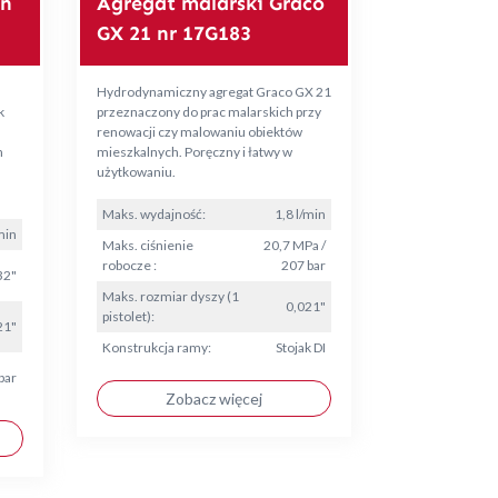
an
Agregat malarski Graco
GX 21 nr 17G183
Hydrodynamiczny agregat Graco GX 21
k
przeznaczony do prac malarskich przy
renowacji czy malowaniu obiektów
h
mieszkalnych. Poręczny i łatwy w
użytkowaniu.
Maks. wydajność:
1,8 l/min
min
Maks. ciśnienie
20,7 MPa /
robocze :
207 bar
32"
Maks. rozmiar dyszy (1
0,021"
pistolet):
21"
Konstrukcja ramy:
Stojak DI
bar
Zobacz więcej