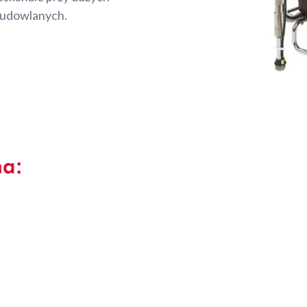
budowlanych.
na: