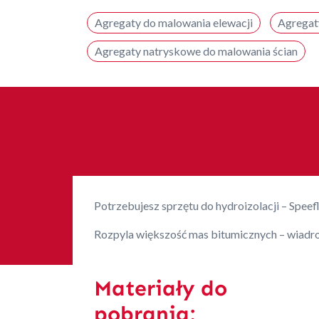
Agregaty do malowania elewacji
Agregat
Agregaty natryskowe do malowania ścian
Potrzebujesz sprzętu do hydroizolacji – Speef
Rozpyla większość mas bitumicznych – wiadro
Materiały do
pobrania: