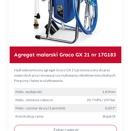
Agregat malarski Graco GX 21 nr 17G183
Hydrodynamiczny agregat Graco GX 21 przeznaczony do prac
malarskich przy renowacji czy malowaniu obiektów mieszkalnych.
Poręczny i łatwy w użytkowaniu.
Maks. wydajność:
1,8 l/min
Maks. ciśnienie robocze :
20,7 MPa / 207 bar
Maks. rozmiar dyszy (1 pistolet):
0,021"
Konstrukcja ramy:
Stojak DI
Zobacz więcej