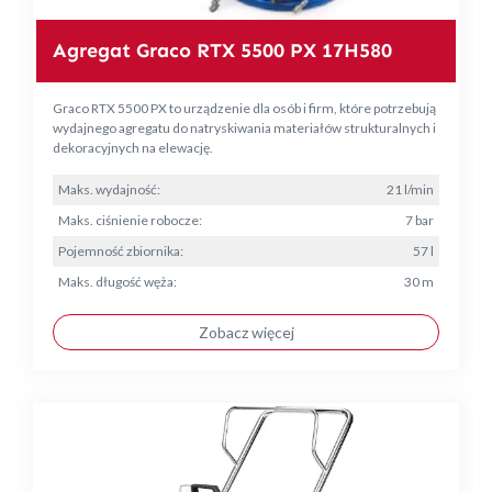
Agregat Graco RTX 5500 PX 17H580
Graco RTX 5500 PX to urządzenie dla osób i firm, które potrzebują
wydajnego agregatu do natryskiwania materiałów strukturalnych i
dekoracyjnych na elewację.
Maks. wydajność:
21 l/min
Maks. ciśnienie robocze:
7 bar
Pojemność zbiornika:
57 l
Maks. długość węża:
30 m
Zobacz więcej