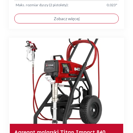
Maks. rozmiar dyszy (2 pistolety):
0,023"
Zobacz więcej
Agregat malarski Titan Impact 840