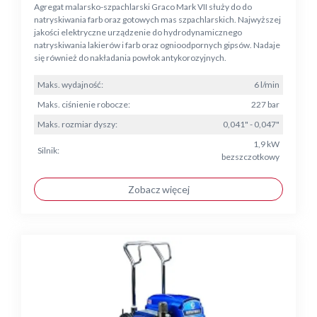
Agregat malarsko-szpachlarski Graco Mark VII służy do do
natryskiwania farb oraz gotowych mas szpachlarskich. Najwyższej
jakości elektryczne urządzenie do hydrodynamicznego
natryskiwania lakierów i farb oraz ognioodpornych gipsów. Nadaje
się również do nakładania powłok antykorozyjnych.
Maks. wydajność:
6 l/min
Maks. ciśnienie robocze:
227 bar
Maks. rozmiar dyszy:
0,041" - 0,047"
1,9 kW
Silnik:
bezszczotkowy
Zobacz więcej