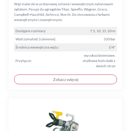
Wąż malarski w uretanowej osłonie i wewnętrznym nylonowym
oplotem. Pasuje do agregatów Titan, Speeflo, Wagner, Graco,
Campbell-Hausfeld, Airlesco, Storch. Do stosowania z farbami
wewnętrznymi i zewnętrznymi.
Dostępne rozmiary:
7,5, 10, 15, 20 m
Wytrzymałość (ciśnienie):
330 bar
Średnica wewnętrzna węża :
1/4''
wysokociśnieniowe,
Przyłącze:
stożkowe końcówki z
dwóch stron
Zobacz więcej