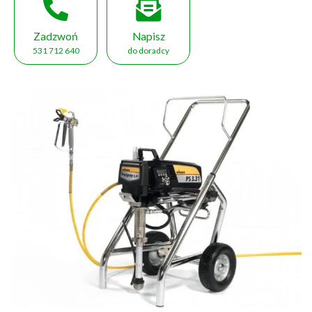
Zadzwoń
Napisz
531 712 640
do doradcy