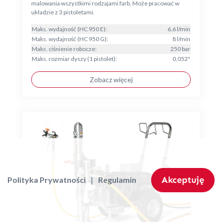
malowania wszystkimi rodzajami farb. Może pracować w
układzie z 3 pistoletami.
Maks. wydajność (HC 950 E):
6,6 l/min
Maks. wydajność (HC 950 G):
8 l/min
Maks. ciśnienie robocze:
250 bar
Maks. rozmiar dyszy (1 pistolet):
0,052"
Zobacz więcej
Akceptuję
Polityka Prywatności
Regulamin