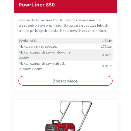
PowrLiner 850
Malowarka PowrLiner 850 to idealne rozwiązanie dla
przedsiębiorstw i organizacji. Sprawdzi się podczas lekkich
prac na parkingach, boiskach sportowych czy chodnikach.
Wydajność:
1,3 l/m
Maks. ciśnienie robocze:
172 bar
Maks. rozmiar dyszy - malowanie
0,021"
pasów:
Maks. rozmiar dyszy - natrysk
0,017"
bezpowietrzny:
Zobacz więcej