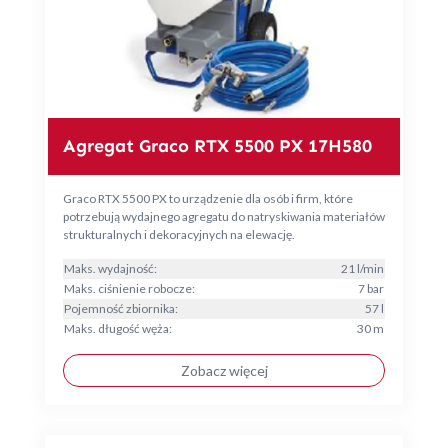
Agregat Graco RTX 5500 PX 17H580
Graco RTX 5500 PX to urządzenie dla osób i firm, które
potrzebują wydajnego agregatu do natryskiwania materiałów
strukturalnych i dekoracyjnych na elewację.
Maks. wydajność:
21 l/min
Maks. ciśnienie robocze:
7 bar
Pojemność zbiornika:
57 l
Maks. długość węża:
30 m
Zobacz więcej