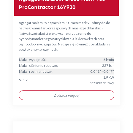
ProContractor 16Y920
Agregat malarsko-szpachlarski Graco Mark VII służy do do
natryskiwania farb oraz gotowych mas szpachlarskich.
Najwyższej jakości elektryczne urządzenie do
hydrodynamicznego natryskiwania lakierów i farb oraz
ognioodpornych gipsów. Nadaje się również do nakładania
powłok antykorozyjnych.
Maks. wydajność:
6 l/min
Maks. ciśnienie robocze:
227 bar
Maks. rozmiar dyszy:
0,041" - 0,047"
1,9 kW
Silnik:
bezszczotkowy
Zobacz więcej