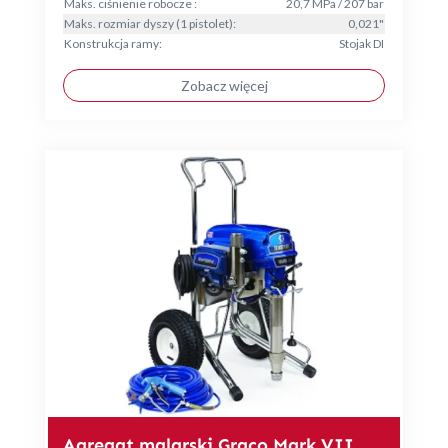
Maks. ciśnienie robocze :
20,7 MPa / 207 bar
Maks. rozmiar dyszy (1 pistolet):
0,021"
Konstrukcja ramy:
Stojak DI
Zobacz więcej
Agregat malarski Graco Mark VII