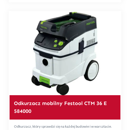
Odkurzacz mobilny Festool CTM 36 E
584000
Odkurzacz, który sprawdzi się na każdej budowie i w warsztacie.