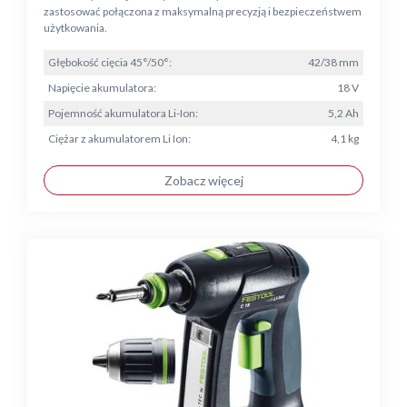
zastosować połączona z maksymalną precyzją i bezpieczeństwem
użytkowania.
Głębokość cięcia 45°/50°:
42/38 mm
Napięcie akumulatora:
18 V
Pojemność akumulatora Li-Ion:
5,2 Ah
Ciężar z akumulatorem Li Ion:
4,1 kg
Zobacz więcej