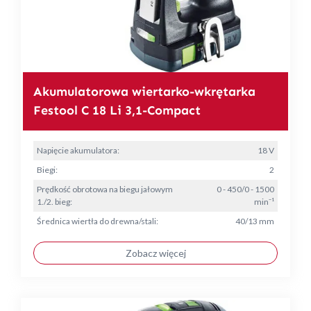
Akumulatorowa wiertarko-wkrętarka
Festool C 18 Li 3,1-Compact
Napięcie akumulatora:
18 V
Biegi:
2
Prędkość obrotowa na biegu jałowym
0 - 450/0 - 1500
1./2. bieg:
min⁻¹
Średnica wiertła do drewna/stali:
40/13 mm
Zobacz więcej