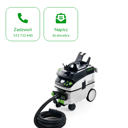
Zadzwoń
Napisz
531 712 640
do doradcy