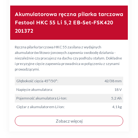
Akumulatorowa ręczna pilarka tarczowa
Festool HKC 55 Li 5,2 EB-Set-FSK420
201372
Ręczna pilarka tarczowa HKC 55 zasilana z wydajnych
akumulatorów litowo-jonowych zapewnia swobodę działania -
niezależnie czy pracujesz na dachu czy podłożu stałym. Dokładne
i precyzyjne cięcie zapewnia prowadnica w połączeniu z szynami
prowadzącymi.
Głębokość cięcia 45°/50°:
42/38 mm
Napięcie akumulatora:
18 V
Pojemność akumulatora Li-Ion:
5,2 Ah
Ciężar z akumulatorem Li Ion:
4,1 kg
Zobacz więcej