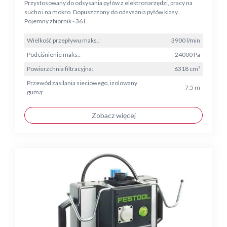
Przystosowany do odsysania pyłów z elektronarzędzi, pracy na
sucho i na mokro. Dopuszczony do odsysania pyłów klasy.
Pojemny zbiornik - 36 l.
Wielkość przepływu maks.:
3900 l/min
Podciśnienie maks.:
24000 Pa
Powierzchnia filtracyjna:
6318 cm²
Przewód zasilania sieciowego, izolowany
7,5 m
gumą:
Zobacz więcej