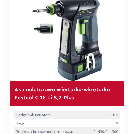
Akumulatorowa wiertarko-wkrętarka
Festool C 18 Li 5,2-Plus
Napięcie akumulatora:
18 V
Biegi:
2
Prędkość obrotowa na biegu jałowym
0 - 450/0 - 1500