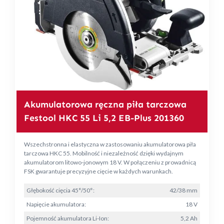
Akumulatorowa ręczna piła tarczowa
Festool HKC 55 Li 5,2 EB-Plus 201360
Wszechstronna i elastyczna w zastosowaniu akumulatorowa piła
tarczowa HKC 55. Mobilność i niezależność dzięki wydajnym
akumulatorom litowo-jonowym 18 V. W połączeniu z prowadnicą
FSK gwarantuje precyzyjne cięcie w każdych warunkach.
Głębokość cięcia 45°/50°:
42/38 mm
Napięcie akumulatora:
18 V
Pojemność akumulatora Li-Ion:
5,2 Ah