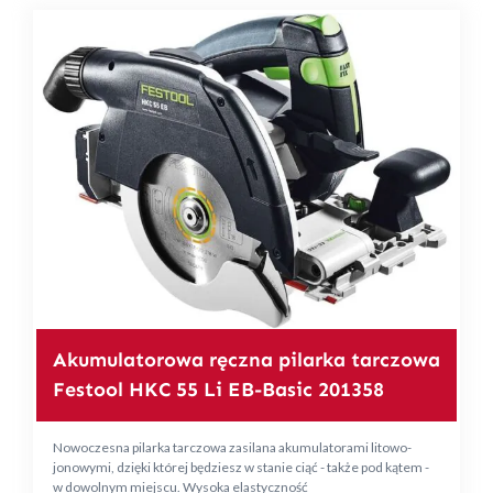
Akumulatorowa ręczna pilarka tarczowa
Festool HKC 55 Li EB-Basic 201358
Nowoczesna pilarka tarczowa zasilana akumulatorami litowo-
jonowymi, dzięki której będziesz w stanie ciąć - także pod kątem -
w dowolnym miejscu. Wysoka elastyczność