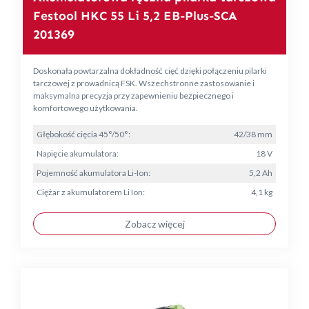
Festool HKC 55 Li 5,2 EB-Plus-SCA
201369
Doskonała powtarzalna dokładność cięć dzięki połączeniu pilarki
tarczowej z prowadnicą FSK. Wszechstronne zastosowanie i
maksymalna precyzja przy zapewnieniu bezpiecznego i
komfortowego użytkowania.
Głębokość cięcia 45°/50°:
42/38 mm
Napięcie akumulatora:
18 V
Pojemność akumulatora Li-Ion:
5,2 Ah
Ciężar z akumulatorem Li Ion:
4,1 kg
Zobacz więcej