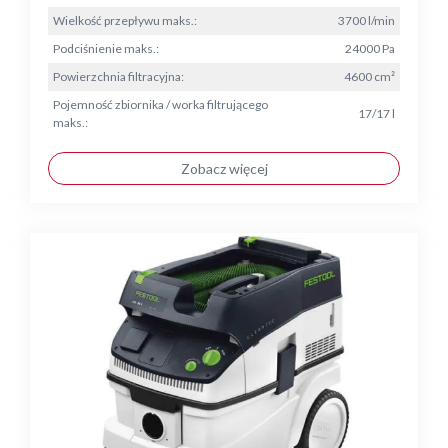
Wielkość przepływu maks.:
3700 l/min
Podciśnienie maks.:
24000 Pa
Powierzchnia filtracyjna:
4600 cm²
Pojemność zbiornika / worka filtrującego
17/17 l
maks.:
Zobacz więcej