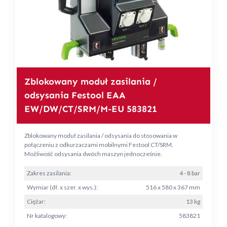
Zblokowany moduł zasilania /
odsysania Festool EAA
EW/DW/CT/SRM/M-EU 583821
Zblokowany moduł zasilania / odsysania do stosowania w
połączeniu z odkurzaczami mobilnymi Festool CT/SRM.
Możliwość odsysania dwóch maszyn jednocześnie.
Zakres zasilania:
4 - 8 bar
Wymiar (dł. x szer. x wys.):
516 x 580 x 367 mm
Ciężar:
13 kg
Nr katalogowy:
583821