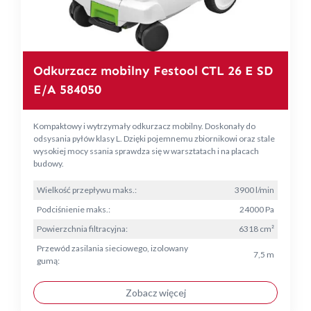
Odkurzacz mobilny Festool CTL 26 E SD
E/A 584050
Kompaktowy i wytrzymały odkurzacz mobilny. Doskonały do
odsysania pyłów klasy L. Dzięki pojemnemu zbiornikowi oraz stale
wysokiej mocy ssania sprawdza się w warsztatach i na placach
budowy.
Wielkość przepływu maks.:
3900 l/min
Podciśnienie maks.:
24000 Pa
Powierzchnia filtracyjna:
6318 cm²
Przewód zasilania sieciowego, izolowany
7,5 m
gumą:
Zobacz więcej