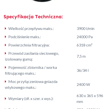
Specyfikacja Techniczna:
Wielkość przepływu maks.:
3900 l/min
Podciśnienie maks.:
24000 Pa
Powierzchnia filtracyjna:
6318 cm²
Przewód zasilania sieciowego,
7,5 m
izolowany gumą:
Pojemność zbiornika / worka
36/34 l
filtrującego maks.:
Moc przyłączeniowa gniazda
2400 W
wtykowego maks.:
630 x 365 x 596
Wymiary (dł. x szer. x wys.):
mm