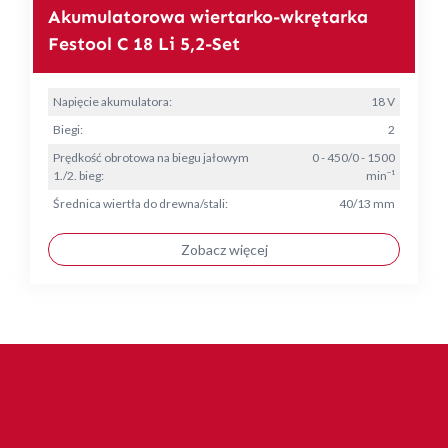
Akumulatorowa wiertarko-wkrętarka
Festool C 18 Li 5,2-Set
Napięcie akumulatora:
18 V
Biegi:
2
Prędkość obrotowa na biegu jałowym
0 - 450/0 - 1500
1./2. bieg:
min⁻¹
Średnica wiertła do drewna/stali:
40/13 mm
Zobacz więcej